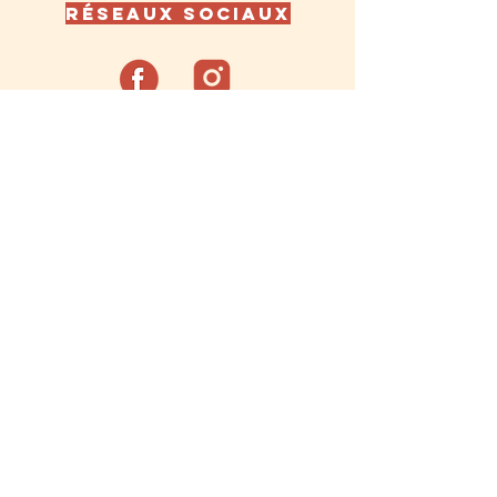
réseaux sociaux
Politique de confidentialité
Mentions légales
Politique de cookies
© 2024 par La Pimpine. Créé
avec
Wix